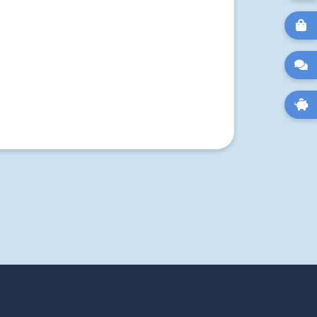


