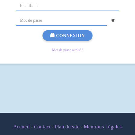
CONNEXION
Mot de passe oublié ?
Accueil
-
Contact
-
Plan du site
-
Mentions Légales